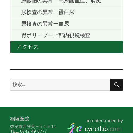
尿酸値の異常－高尿酸血症、痛風
尿検査の異常ー蛋白尿
尿検査の異常ー血尿
胃ポリープー上部内視鏡検査
アクセス
検
検
索
索:
稲垣医院
maintenanced by
奈良市西登美ヶ丘4-5-14
TEL: 0742-49-0777