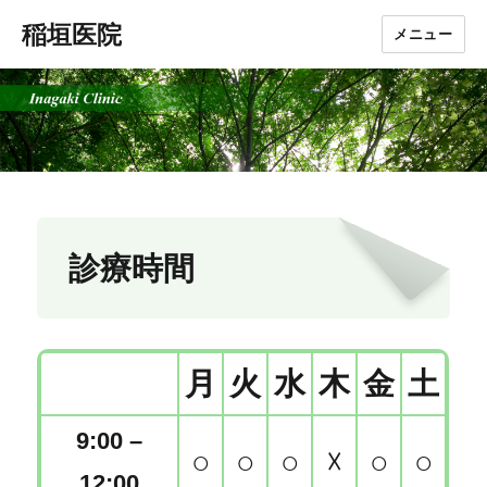
稲垣医院
メニュー
診療時間
月
火
水
木
金
土
9:00 –
○
○
○
☓
○
○
12:00