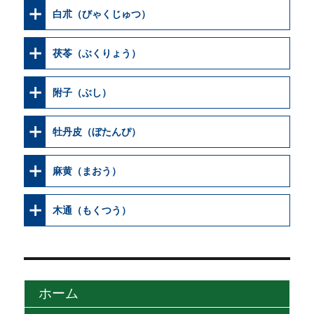
白朮（びゃくじゅつ）
茯苓（ぶくりょう）
附子（ぶし）
牡丹皮（ぼたんぴ）
麻黄（まおう）
木通（もくつう）
ホーム