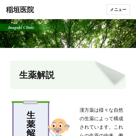
稲垣医院
メニュー
生薬解説
漢方薬は様々な自然
の生薬によって構成
されています。これ
らの生薬の由来、働