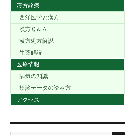
漢方診療
西洋医学と漢方
漢方Ｑ＆Ａ
漢方処方解説
生薬解説
医療情報
病気の知識
検診データの読み方
アクセス
検