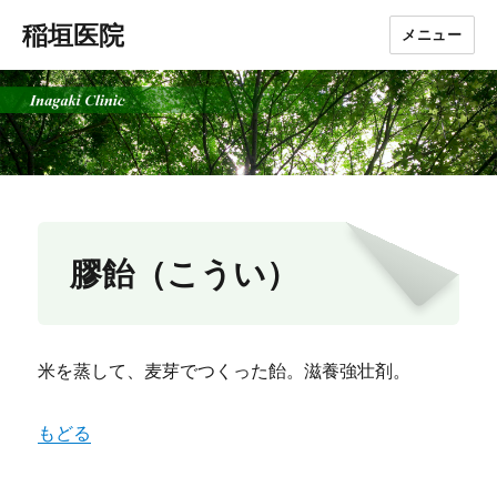
稲垣医院
メニュー
膠飴（こうい）
米を蒸して、麦芽でつくった飴。滋養強壮剤。
もどる