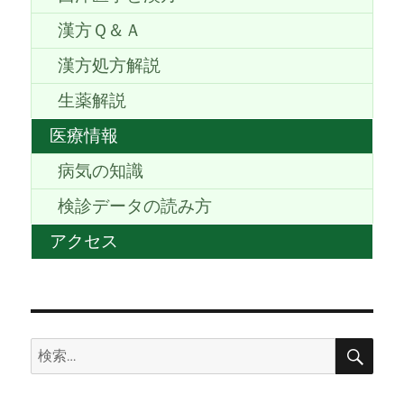
漢方Ｑ＆Ａ
漢方処方解説
生薬解説
医療情報
病気の知識
検診データの読み方
アクセス
検
検
索
索: