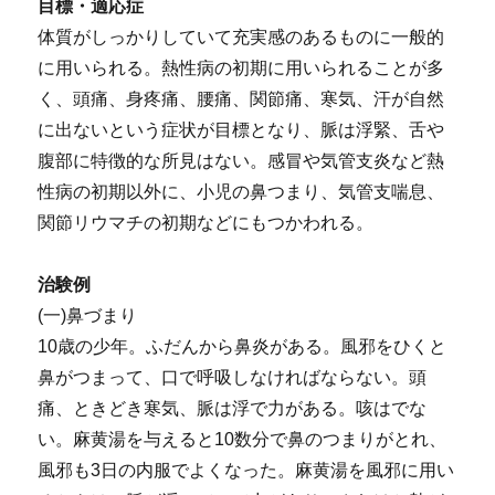
目標・適応症
体質がしっかりしていて充実感のあるものに一般的
に用いられる。熱性病の初期に用いられることが多
く、頭痛、身疼痛、腰痛、関節痛、寒気、汗が自然
に出ないという症状が目標となり、脈は浮緊、舌や
腹部に特徴的な所見はない。感冒や気管支炎など熱
性病の初期以外に、小児の鼻つまり、気管支喘息、
関節リウマチの初期などにもつかわれる。
治験例
(一)鼻づまり
10歳の少年。ふだんから鼻炎がある。風邪をひくと
鼻がつまって、口で呼吸しなければならない。頭
痛、ときどき寒気、脈は浮で力がある。咳はでな
い。麻黄湯を与えると10数分で鼻のつまりがとれ、
風邪も3日の内服でよくなった。麻黄湯を風邪に用い