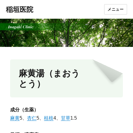
稲垣医院
メニュー
麻黄湯（まおう
とう）
成分（生薬）
麻黄
5、
杏仁
5、
桂枝
4、
甘草
1.5